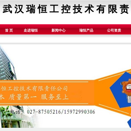
武 汉 瑞 恒 工 控 技 术 有 限 责
首 页
走进瑞恒
新闻中心
瑞恒产品
公司资质