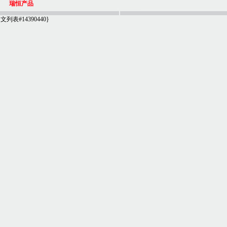
瑞恒产品
文列表#14390440
}