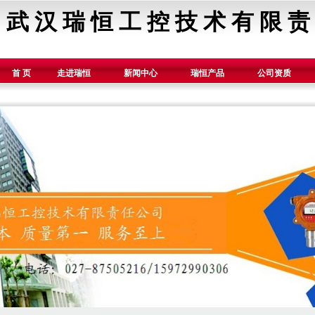
武 汉 瑞 恒 工 控 技 术 有 限 责
首 页
走进瑞恒
新闻中心
瑞恒产品
公司资质