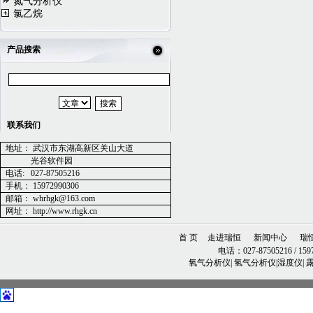
氮气分析仪
氯乙烷
产品搜索
联系我们
地址：
武汉市东湖高新区关山大道
光谷软件园
电话
:
027-87505216
手机：
15972990306
邮箱：
whrhgk@163.com
网址：
http://www.rhgk.cn
首 页
走进瑞恒
新闻中心
瑞
电话：027-87505216 / 1597
氧气分析仪| 氢气分析仪|湿度仪|