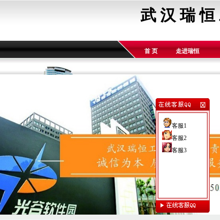
武 汉 瑞 恒
首 页
走进瑞恒