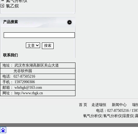
氮气分析仪
氯乙烷
产品搜索
联系我们
地址：
武汉市东湖高新区关山大道
光谷软件园
电话
:
027-87505216
手机：
15972990306
邮箱：
whrhgk@163.com
网址：
http://www.rhgk.cn
首 页
走进瑞恒
新闻中心
瑞
电话：027-87505216 / 1597
氧气分析仪| 氢气分析仪|湿度仪|