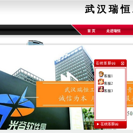
武 汉 瑞 恒
首 页
走进瑞恒